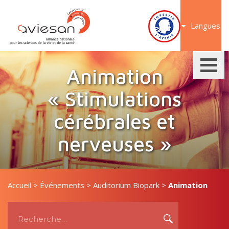
Aller
au
Langues
contenu
Animation
« Stimulations
cérébrales et
nerveuses »
Accueil
>
Événements
>
Auditorium Biopark
>
Animation
Recherche
« Stimulations cérébrales et nerveuses »