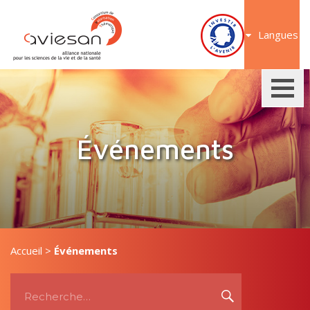
Aller
au
Langues
contenu
Événements
Accueil
>
Événements
Recherche