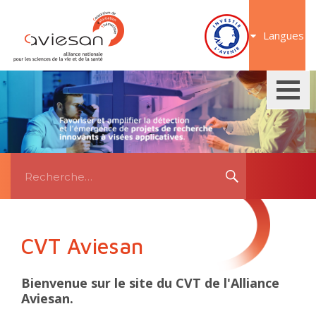
Aller
au
Langues
contenu
Recherche
RECHERCHE
pour:
CVT Aviesan
Bienvenue sur le site du CVT de l'Alliance
Aviesan.