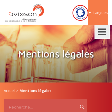
Aller
au
Langues
contenu
Mentions légales
Accueil
>
Mentions légales
Recherche