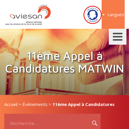
Aller
au
Langues
contenu
11ème Appel à
Candidatures MATWIN
Accueil
>
Événements
>
11ème Appel à Candidatures
Recherche
MATWIN