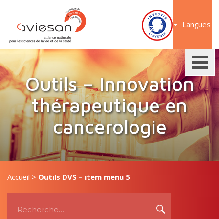
Aller
au
Langues
contenu
Outils – Innovation
thérapeutique en
cancerologie
Accueil
>
Outils DVS – item menu 5
Recherche