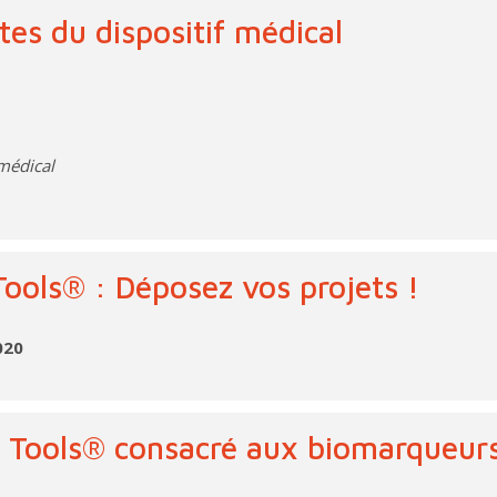
es du dispositif médical
 médical
ools® : Déposez vos projets !
020
K Tools® consacré aux biomarqueur