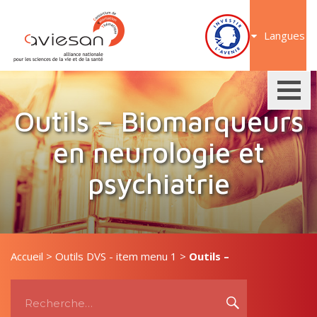
Aller
au
Langues
contenu
Outils – Biomarqueurs
en neurologie et
psychiatrie
Accueil
>
Outils DVS - item menu 1
>
Outils –
Recherche
Biomarqueurs en neurologie et psychiatrie