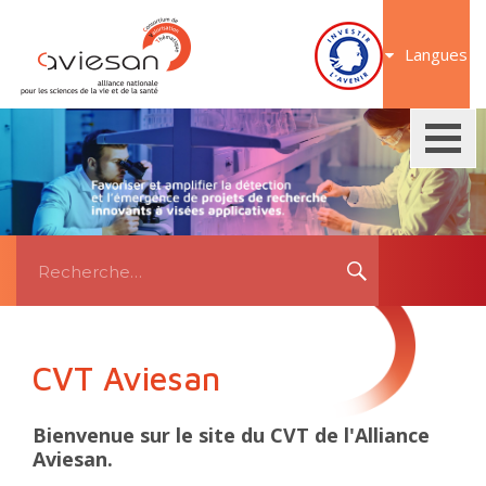
Aller
au
Langues
contenu
Recherche
RECHERCHE
pour:
CVT Aviesan
Bienvenue sur le site du CVT de l'Alliance
Aviesan.