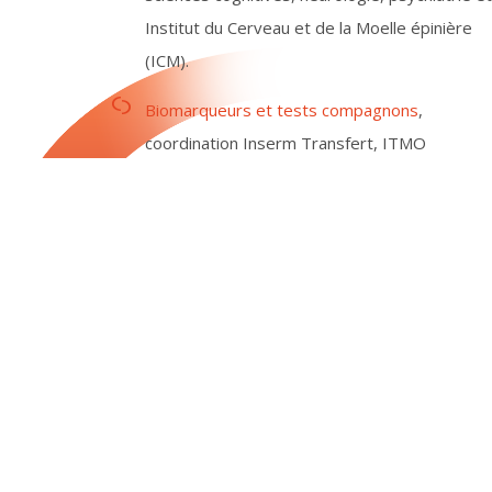
Institut du Cerveau et de la Moelle épinière
(ICM).
Biomarqueurs et tests compagnons
,
coordination Inserm Transfert, ITMO
Technologies pour la Santé.
Dispositifs médicaux
, coordination CEA et AP-
HP.
Lire la suite
CVT-Aviesan © 2019