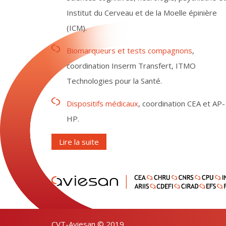
Institut du Cerveau et de la Moelle épinière
(ICM).
Biomarqueurs et tests compagnons
,
coordination Inserm Transfert, ITMO
Technologies pour la Santé.
Dispositifs médicaux
, coordination CEA et AP-
HP.
Lire la suite
CVT-Aviesan © 2019