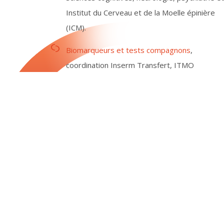
Institut du Cerveau et de la Moelle épinière
(ICM).
Biomarqueurs et tests compagnons
,
coordination Inserm Transfert, ITMO
Technologies pour la Santé.
Dispositifs médicaux
, coordination CEA et AP-
HP.
Lire la suite
CVT-Aviesan © 2019